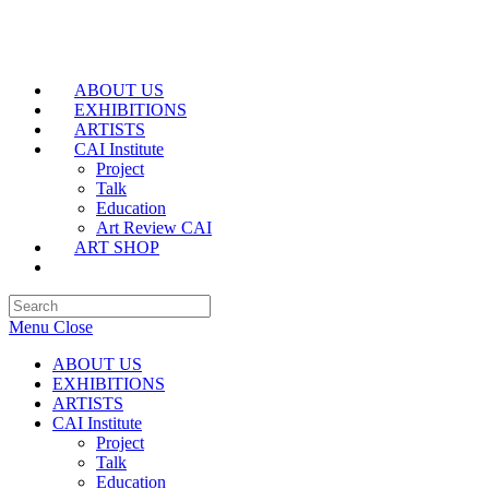
Skip
to
content
ABOUT US
EXHIBITIONS
ARTISTS
CAI Institute
Project
Talk
Education
Art Review CAI
ART SHOP
Search
for:
Menu
Close
ABOUT US
EXHIBITIONS
ARTISTS
CAI Institute
Project
Talk
Education