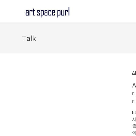
Skip
to
content
Talk
A
A
h
서
졸
이