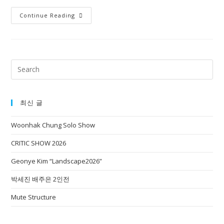
황
Continue Reading
우
철
개
인
Search
전
for:
–
Day
최신 글
by
Woonhak Chung Solo Show
Day,
Shanghai,
CRITIC SHOW 2026
China
Geonye Kim “Landscape2026”
박세진 배주은 2인전
Mute Structure