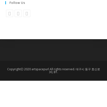
Follow Us
Opens
Opens
Opens
in
in
in
a
a
a
new
new
new
tab
tab
tab
CopyrightⒸ 2020 artspacepurl All rights reserved. 대구시 동구 효신로
30, B1.