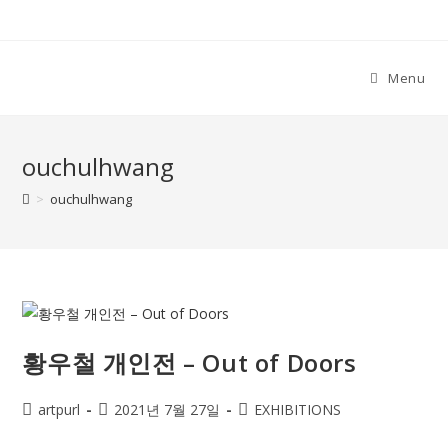
Skip
to
content
Menu
ouchulhwang
>
ouchulhwang
황우철 개인전 – Out of Doors
Post
Post
Post
artpurl
2021년 7월 27일
EXHIBITIONS
author:
published:
category: